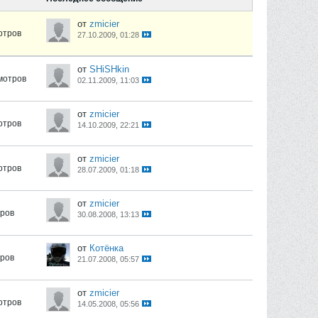
от
zmicier
отров
27.10.2009, 01:28
от
SHiSHkin
мотров
02.11.2009, 11:03
от
zmicier
отров
14.10.2009, 22:21
от
zmicier
отров
28.07.2009, 01:18
от
zmicier
тров
30.08.2008, 13:13
от
Котёнка
тров
21.07.2008, 05:57
от
zmicier
отров
14.05.2008, 05:56