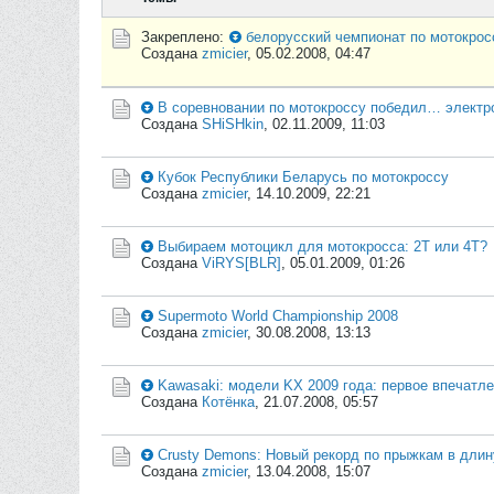
Закреплено:
белорусский чемпионат по мотокрос
Создана
zmicier
,
05.02.2008, 04:47
В соревновании по мотокроссу победил… электр
Создана
SHiSHkin
,
02.11.2009, 11:03
Кубок Республики Беларусь по мотокроссу
Создана
zmicier
,
14.10.2009, 22:21
Выбираем мотоцикл для мотокросса: 2Т или 4Т?
Создана
ViRYS[BLR]
,
05.01.2009, 01:26
Supermoto World Championship 2008
Создана
zmicier
,
30.08.2008, 13:13
Kawasaki: модели KX 2009 года: первое впечатле
Создана
Котёнка
,
21.07.2008, 05:57
Crusty Demons: Новый рекорд по прыжкам в длин
Создана
zmicier
,
13.04.2008, 15:07