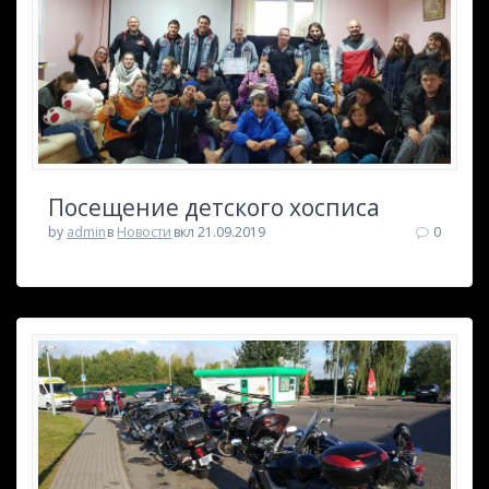
Посещение детского хосписа
by
admin
в
Новости
вкл 21.09.2019
0