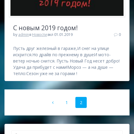
С новым 2019 годом!
by
admin
в
Новости
вкл 01.01.2019
0
Пусть друг железный в гараже,И снег на улице
искрится.Но драйв по прежнему в душеИ мото-
ветер ночью снится. Пусть Новый Год несет добро!
Удача да прибудет с нами!Мороз — а на душе —
тепло:Сезон уже не за горами !
1
2