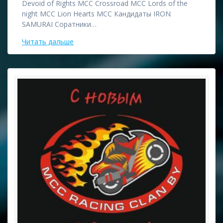
Devoid of Rights MCC Crossroad MCC Lords of the
night MCC Lion Hearts MCC Кандидаты IRON
SAMURAI Соратники…
Читать дальше