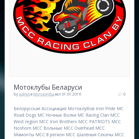
Мотоклубы Беларуси
by
admin
в
Мотоклубы
вкл 01.01.2019
0
Белорусская Ассоциация Мотоклубов Iron Pride MC
Road Dogs MC Ночные Волки MC Racing Clan MCC
West region MCC Iron Brothers MCC PATRIOTS MCC
Noshorn MCC Вольные MCC Overhead MCC
Мамонты MCC 8 регион MCC Шалёныя Секачы MCC