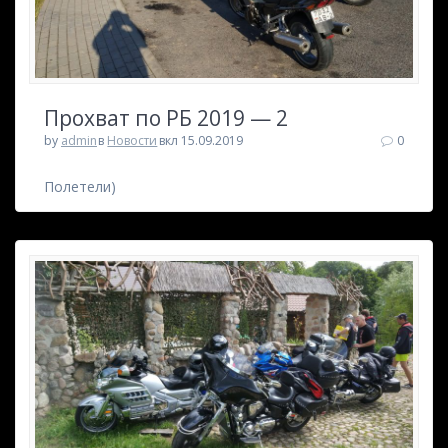
Прохват по РБ 2019 — 2
by
admin
в
Новости
вкл 15.09.2019
0
Полетели)