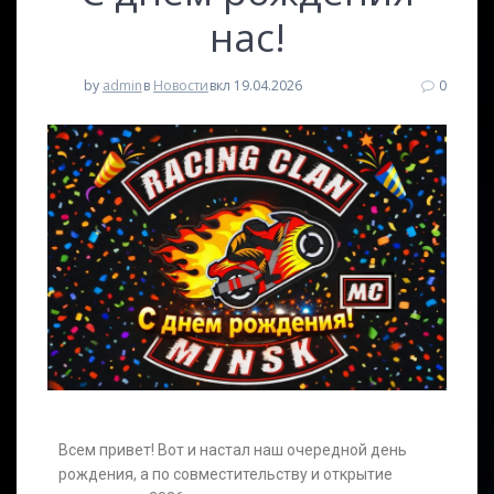
нас!
by
admin
в
Новости
вкл 19.04.2026
0
Всем привет! Вот и настал наш очередной день
рождения, а по совместительству и открытие