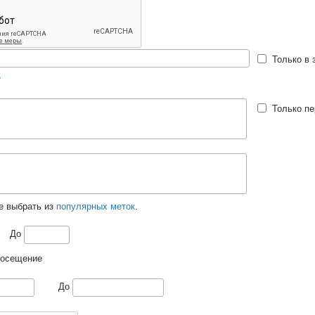
Только в 
у
Только п
е выбрать из
популярных меток
.
До
посещение
До