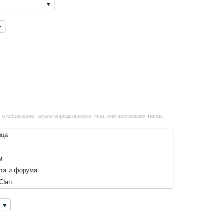
отображение только определённого типа, или нескольких типов.
ица
м
а и форума
Clan
байки
нципы и правила клубной жизни.