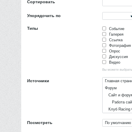
Сортировать
Упорядочить по
Типы
Событие
Галерея
Ссылка
Фотография
Опрос
Дискуссия
Видео
Вы можете выбрать 
Источники
Главная стран
Форум
Сайт и фору
Работа сайт
Клуб Racing 
О Клубе
Посмотреть
По умолчанию
Мы и наши 
Понятия, при