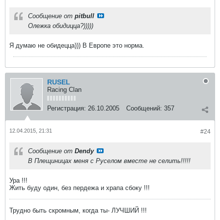
Сообщение от
pitbull
Олежка обидицца?)))))
Я думаю не обидецца))) В Европе это норма.
RUSEL
Racing Clan
Регистрация:
26.10.2005
Сообщений:
357
12.04.2015, 21:31
#24
Сообщение от
Dendy
В Плещиницах меня с Руселом вместе не селить!!!!!
Ура !!!
Жить буду один, без пердежа и храпа сбоку !!!
Трудно быть скромным, когда ты- ЛУЧШИЙ !!!