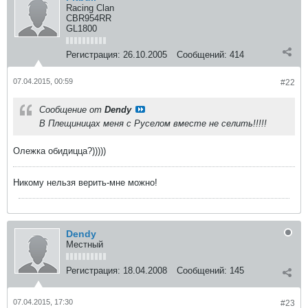
Racing Clan
CBR954RR
GL1800
Регистрация:
26.10.2005
Сообщений:
414
07.04.2015, 00:59
#22
Сообщение от
Dendy
В Плещиницах меня с Руселом вместе не селить!!!!!
Олежка обидицца?)))))
Никому нельзя верить-мне можно!
Dendy
Местный
Регистрация:
18.04.2008
Сообщений:
145
07.04.2015, 17:30
#23