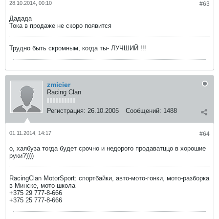
28.10.2014, 00:10
#63
Дадада
Тока в продаже не скоро появится
Трудно быть скромным, когда ты- ЛУЧШИЙ !!!
zmicier
Racing Clan
Регистрация:
26.10.2005
Сообщений:
1488
01.11.2014, 14:17
#64
о, хаябуза тогда будет срочно и недорого продаватццо в хорошие
руки?))))
RacingClan MotorSport: спортбайки, авто-мото-гонки, мото-разборка
в Минске, мото-школа
+375 29 777-8-666
+375 25 777-8-666