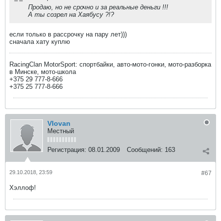
Продаю, но не срочно и за реальные деньги !!!
А ты созрел на Хаябусу ?!?
если только в рассрочку на пару лет)))
сначала хату куплю
RacingClan MotorSport: спортбайки, авто-мото-гонки, мото-разборка
в Минске, мото-школа
+375 29 777-8-666
+375 25 777-8-666
Vlovan
Местный
Регистрация:
08.01.2009
Сообщений:
163
29.10.2018, 23:59
#67
Хэллоф!