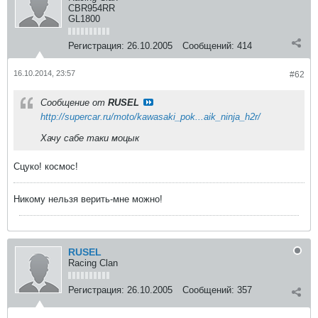
CBR954RR
GL1800
Регистрация:
26.10.2005
Сообщений:
414
16.10.2014, 23:57
#62
Сообщение от
RUSEL
http://supercar.ru/moto/kawasaki_pok...aik_ninja_h2r/
Хачу сабе таки моцык
Сцуко! космос!
Никому нельзя верить-мне можно!
RUSEL
Racing Clan
Регистрация:
26.10.2005
Сообщений:
357