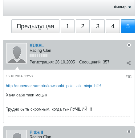
Фильтр
Предыдущая
1
2
3
4
5
RUSEL
Racing Clan
Регистрация:
26.10.2005
Сообщений:
357
16.10.2014, 23:53
#61
http://supercar.ru/moto/kawasaki_pok...aik_ninja_h2r/
Хачу сабе таки моцык
Трудно быть скромным, когда ты- ЛУЧШИЙ !!!
Pitbull
Racing Clan